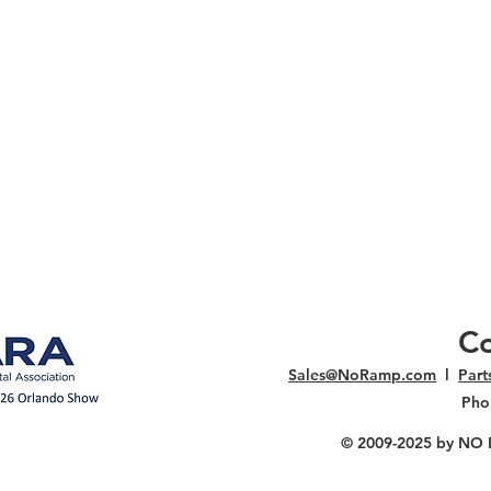
Co
Sales@NoRamp.com
l
Par
Pho
© 2009-2025
by NO RA